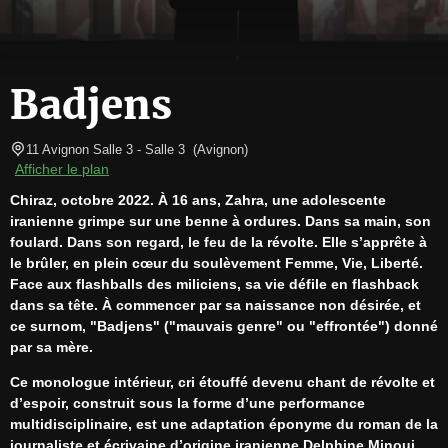
Badjens
11 Avignon Salle 3
- Salle 3  
(
Avignon
)
Afficher le plan
Chiraz, octobre 2022. À 16 ans, Zahra, une adolescente 
iranienne grimpe sur une benne à ordures. Dans sa main, son 
foulard. Dans son regard, le feu de la révolte. Elle s’apprête à 
le brûler, en plein cœur du soulèvement Femme, Vie, Liberté. 
Face aux flashballs des miliciens, sa vie défile en flashback 
dans sa tête. À commencer par sa naissance non désirée, et 
ce surnom, "Badjens" ("mauvais genre" ou "effrontée") donné 
par sa mère.
Ce monologue intérieur, cri étouffé devenu chant de révolte et 
d’espoir, construit sous la forme d’une performance 
multidisciplinaire, est une adaptation éponyme du roman de la 
journaliste et écrivaine d’origine iranienne Delphine Minoui 